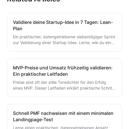
Validiere deine Startup-Idee in 7 Tagen: Lean-
Plan
Ein praktischer, datengetriebener siebentägiger Sprint
zur Validierung einer Startup-Idee. Lerne, wie du eine
Hypothese formulierst, schnelle Tests durchführst,
Kunden interviewst und deine nächsten Schritte
entscheidest – ohne Zeit oder Geld zu verschwenden.
Ein wertvoller Leitfaden für Gründer, die von der Idee
MVP-Preise und Umsatz frühzeitig validieren:
zum MVP mit Zuversicht übergehen möchten.
Ein praktischer Leitfaden
Preise sind oft der stille Torwächter für den Erfolg
eines MVP. Dieser Leitfaden erklärt praktische Schritte
zur frühzeitigen Validierung von Preis- und
Umsatzpotenzialen.
Schnell PMF nachweisen mit einem minimalen
Landingpage-Test
Lerne einen praktischen, datengetriebenen Ansatz