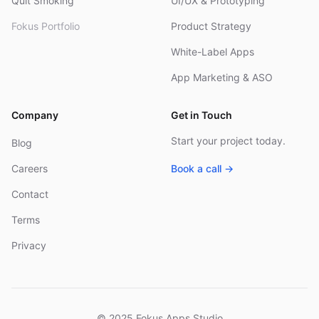
Quit Smoking
UI/UX & Prototyping
Fokus Portfolio
Product Strategy
White-Label Apps
App Marketing & ASO
Company
Get in Touch
Start your project today.
Blog
Careers
Book a call →
Contact
Terms
Privacy
© 2025 Fokus Apps Studio