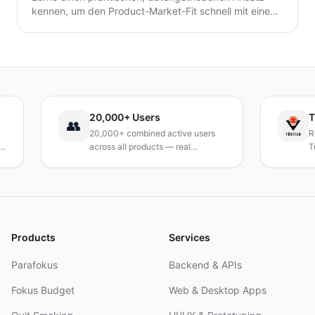
kennen, um den Product-Market-Fit schnell mit einem
minimalen Landingpage-Test zu validieren. Entdecke,
wie du eine präzise Wert-Hypothese entwickelst,
schlanke Experimente durchführst und Signale
interpretierst, ohne ein vollständiges Produkt zu
bauen.
20,000+ Users
TÜBİT
👥
20,000+ combined active users
Receiv
across all products — real
Turkey'
products, real results.
researc
and R&
Products
Services
Parafokus
Backend & APIs
Fokus Budget
Web & Desktop Apps