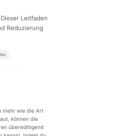
 Dieser Leitfaden
und Reduzierung
fen
n mehr wie die Art
baut, können die
ren überwältigend
en kannst, indem du