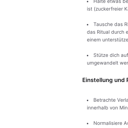
Halte etwas be
ist (zuckerfreie
Tausche das Ri
das Ritual durch 
einem unterstütz
Stütze dich au
umgewandelt werde
Einstellung und 
Betrachte Verl
innerhalb von Min
Normalisiere Au