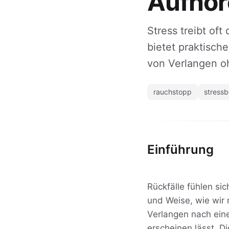
Aufhör
Stress treibt of
bietet praktisch
von Verlangen oh
rauchstopp
stress
Einführung
Rückfälle fühlen si
und Weise, wie wir 
Verlangen nach ein
erscheinen lässt. D