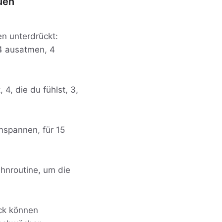
uen
n unterdrückt:
4 ausatmen, 4
4, die du fühlst, 3,
nspannen, für 15
hnroutine, um die
ack können