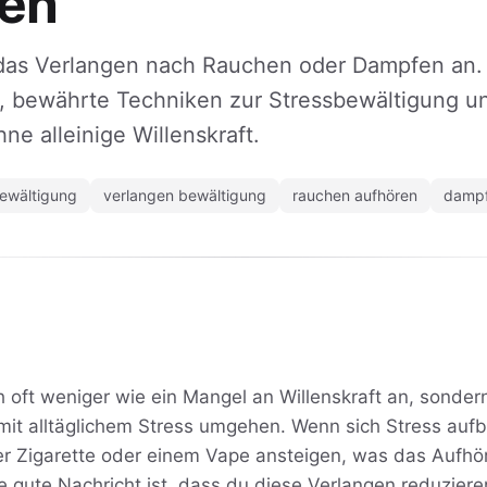
en
t das Verlangen nach Rauchen oder Dampfen an.
e, bewährte Techniken zur Stressbewältigung 
ne alleinige Willenskraft.
bewältigung
verlangen bewältigung
rauchen aufhören
damp
ch oft weniger wie ein Mangel an Willenskraft an, sonder
mit alltäglichem Stress umgehen. Wenn sich Stress auf
er Zigarette oder einem Vape ansteigen, was das Aufhö
ie gute Nachricht ist, dass du diese Verlangen reduzier