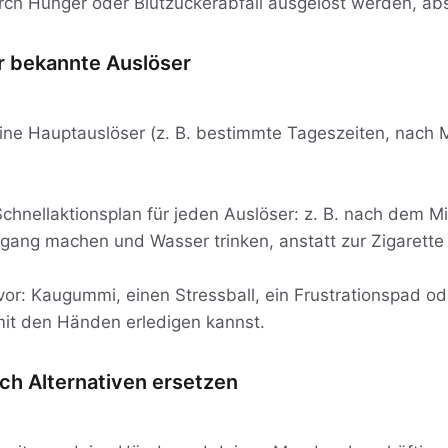
urch Hunger oder Blutzuckerabfall ausgelöst werden, a
r bekannte Auslöser
deine Hauptauslöser (z. B. bestimmte Tageszeiten, nach 
 Schnellaktionsplan für jeden Auslöser: z. B. nach dem M
gang machen und Wasser trinken, anstatt zur Zigarette 
vor: Kaugummi, einen Stressball, ein Frustrationspad od
mit den Händen erledigen kannst.
ch Alternativen ersetzen