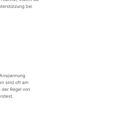
nterstützung bei
i Anspannung
en sind oft am
n der Regel von
endest.