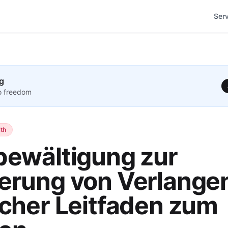
Ser
g
to freedom
th
bewältigung zur
erung von Verlangen
scher Leitfaden zum