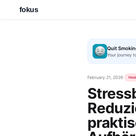
fokus
Quit Smokin
Your journey 
February 21, 2026
·
Heal
Stress
Reduzi
prakti