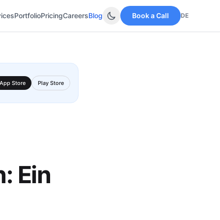
vices
Portfolio
Pricing
Careers
Blog
Book a Call
DE
App Store
Play Store
: Ein