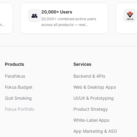
20,000+ Users
TÜBİ
👥
20,000+ combined active users
Recei
across all products — real
Turkey
products, real results.
resear
and R
Products
Services
Parafokus
Backend & APIs
Fokus Budget
Web & Desktop Apps
Quit Smoking
UI/UX & Prototyping
Fokus Portfolio
Product Strategy
White-Label Apps
App Marketing & ASO