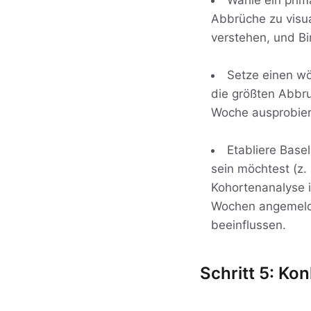
Wähle ein prim
Abbrüche zu visua
verstehen, und B
Setze einen wö
die größten Abbr
Woche ausprobier
Etabliere Base
sein möchtest (z.
Kohortenanalyse i
Wochen angemelde
beeinflussen.
Schritt 5: Kon