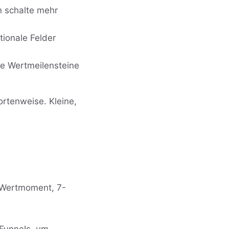
n schalte mehr
tionale Felder
die Wertmeilensteine
rtenweise. Kleine,
n Wertmoment, 7-