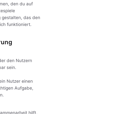
hmen, den du auf
tespiele
 gestalten, das den
ch funktioniert.
erung
 der den Nutzern
bar sein.
ein Nutzer einen
chtigen Aufgabe,
n.
ammenarbeit hilft,