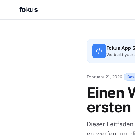
fokus
Fokus App S
We build your 
February 21, 2026
·
Dev
Einen 
ersten 
Dieser Leitfaden
entwerfen, um di