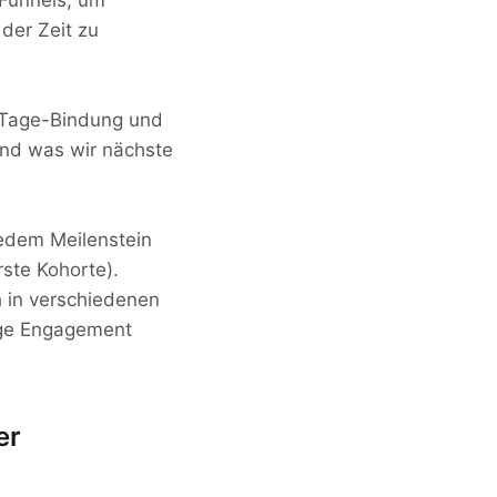
 Funnels, um
der Zeit zu
7-Tage-Bindung und
und was wir nächste
jedem Meilenstein
rste Kohorte).
h in verschiedenen
ige Engagement
er