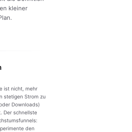
en kleiner
Plan.
n
 ist nicht, mehr
n stetigen Strom zu
 oder Downloads)
 Der schnellste
achstumsfunnels:
Experimente den