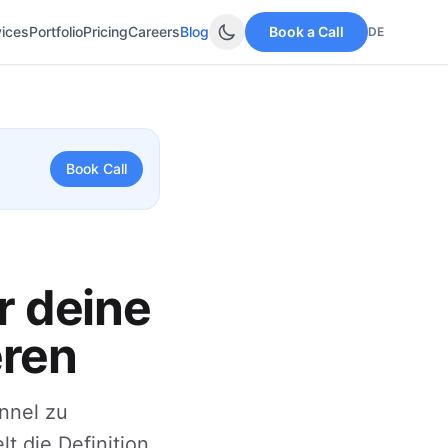
vices
Portfolio
Pricing
Careers
Blog
Book a Call
DE
Book Call
r deine
eren
nnel zu
t die Definition