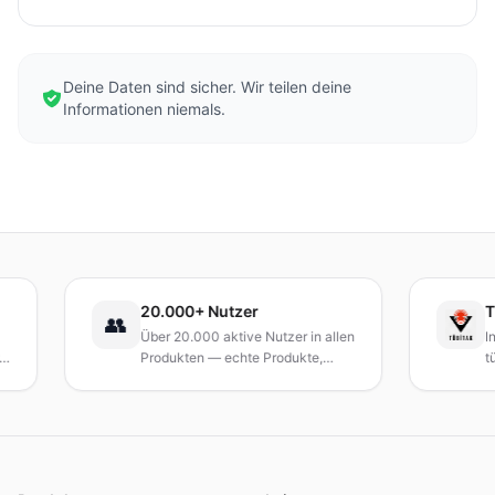
Deine Daten sind sicher. Wir teilen deine
Informationen niemals.
20.000+ Nutzer
TÜBİTAK-I
👥
Über 20.000 aktive Nutzer in allen
Investition 
Produkten — echte Produkte,
türkischen
echte Ergebnisse.
Wissenschaft
Innovation 
erhalten.